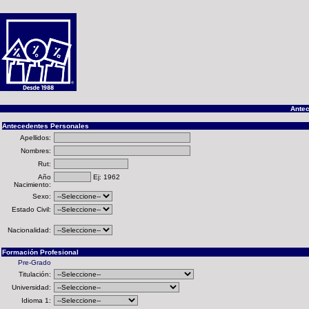
Antec
Antecedentes Personales
Apellidos:
Nombres:
Rut:
Año
Ej: 1962
Nacimiento:
Sexo:
Estado Civil:
Nacionalidad:
Formación Profesional
Pre-Grado
Titulación:
Universidad:
Idioma 1: