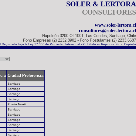
SOLER & LERTORA
CONSULTORES
www.soler-lertora.cl
consultores@soler-lertora.cl
Napoleón 3200 Of.1001, Las Condes, Santiago, Chile
Fono Empresas (2) 2232.8902 - Fono Postulantes (2) 2233.6687
l Registrado bajo la Ley 17.336 de Propiedad Intelectual - Prohibida su Reproducción o Copiado
ncia
Ciudad Preferencia
Santiago
Santiago
Santiago
Santiago
Puerto Montt
Santiago
Santiago
Santiago
Santiago
Santiago
Santiago