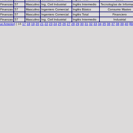
 Finanzas
57
Masculino
Ing. Civil Industrial
Inglés Intermedio
Tecnologías de Informa
 Finanzas
57
Masculino
Ingeniero Comercial
Inglés Básico
Consumo Masivo
 Finanzas
57
Masculino
Ingeniero Comercial
Inglés Total
Financiero
 Finanzas
57
Masculino
Ing. Civil Industrial
Inglés Intermedio
Industrial
ue Anterior]
[ 16
17
18
19
20
21
22
23
24
25
26
27
28
29
30
31
32
33
34
35
36
37
38
39
40
[B