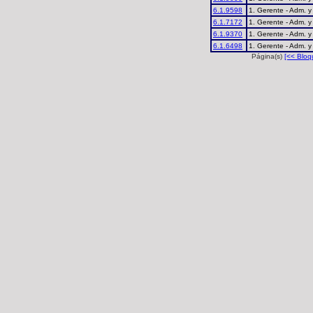
6.1.9598
1. Gerente - Adm. y
6.1.7172
1. Gerente - Adm. y
6.1.9370
1. Gerente - Adm. y
6.1.6498
1. Gerente - Adm. y
Página(s)
[<< Bloq