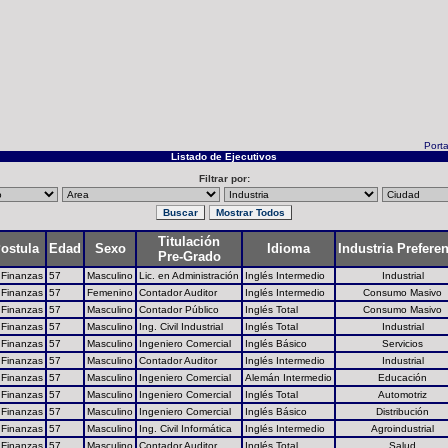
Porta
Listado de Ejecutivos
Filtrar por:
Titulación
ostula
Edad
Sexo
Idioma
Industria Prefere
Pre-Grado
 Finanzas
57
Masculino
Lic. en Administración
Inglés Intermedio
Industrial
 Finanzas
57
Femenino
Contador Auditor
Inglés Intermedio
Consumo Masivo
 Finanzas
57
Masculino
Contador Público
Inglés Total
Consumo Masivo
 Finanzas
57
Masculino
Ing. Civil Industrial
Inglés Total
Industrial
 Finanzas
57
Masculino
Ingeniero Comercial
Inglés Básico
Servicios
 Finanzas
57
Masculino
Contador Auditor
Inglés Intermedio
Industrial
 Finanzas
57
Masculino
Ingeniero Comercial
Alemán Intermedio
Educación
 Finanzas
57
Masculino
Ingeniero Comercial
Inglés Total
Automotriz
 Finanzas
57
Masculino
Ingeniero Comercial
Inglés Básico
Distribución
 Finanzas
57
Masculino
Ing. Civil Informática
Inglés Intermedio
Agroindustrial
 Finanzas
57
Masculino
Contador Auditor
Inglés Total
Salud