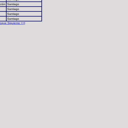
ción
Santiago
Santiago
Santiago
Santiago
loque Siguiente >>]