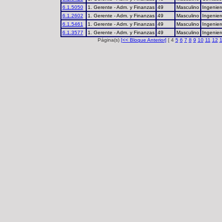
6.1.5050
1. Gerente - Adm. y Finanzas
49
Masculino
Ingenier
6.1.2602
1. Gerente - Adm. y Finanzas
49
Masculino
Ingenier
6.1.5461
1. Gerente - Adm. y Finanzas
49
Masculino
Ingenier
6.1.3577
1. Gerente - Adm. y Finanzas
49
Masculino
Ingenier
Página(s)
[<< Bloque Anterior]
[ 4
5
6
7
8
9
10
11
12