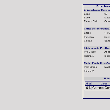
Expediente
Antecedentes Person
Edad
63
Sexo
Masc
Estado Civil
Casa
Cargo de Preferencia
Cargo
1. G
Industria
Servi
Ciudad
Sant
Titulación de Pre-Gra
Pre-Grado
Abo
Idioma 1
Inglé
Titulación de Post-Gr
Post-Grado
Mast
Idioma 2
Últi
Años
Cargo
0,6
Gerente Gen