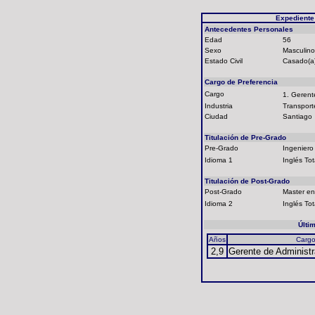
Expediente
Antecedentes Personales
Edad
56
Sexo
Masculino
Estado Civil
Casado(a
Cargo de Preferencia
Cargo
1. Geren
Industria
Transport
Ciudad
Santiago
Titulación de Pre-Grado
Pre-Grado
Ingeniero
Idioma 1
Inglés Tot
Titulación de Post-Grado
Post-Grado
Master en
Idioma 2
Inglés Tot
Últi
Años
Carg
2,9
Gerente de Administr