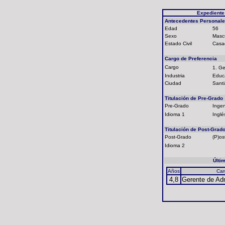
Expediente
Antecedentes Personal
Edad
56
Sexo
Masc
Estado Civil
Casa
Cargo de Preferencia
Cargo
1. G
Industria
Educ
Ciudad
Sant
Titulación de Pre-Grado
Pre-Grado
Ingen
Idioma 1
Inglé
Titulación de Post-Grad
Post-Grado
(P)os
Idioma 2
Últi
Años
Car
4,8
Gerente de Ad