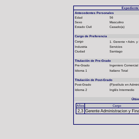
Expediente
Antecedentes Personales
Edad
56
Sexo
Masculino
Estado Civil
Casado(a)
Cargo de Preferencia
-
Cargo
1. Gerente
Adm. y 
Industria
Servicios
Ciudad
Santiago
Titulación de Pre-Grado
Pre-Grado
Ingeniero Comercial
Idioma 1
Italiano Total
Titulación de Post-Grado
Post-Grado
(P)ostítulo en Admi
Idioma 2
Inglés Intermedio
Últi
Años
Cargo
2,3
Gerente Administracion y Fin