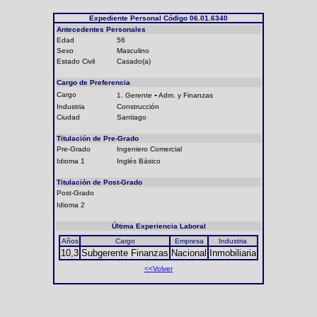
Expediente Personal Código 06.01.6340
Antecedentes Personales
Edad
56
Sexo
Masculino
Estado Civil
Casado(a)
Cargo de Preferencia
-
Cargo
1. Gerente
Adm. y Finanzas
Industria
Construcción
Ciudad
Santiago
Titulación de Pre-Grado
Pre-Grado
Ingeniero Comercial
Idioma 1
Inglés Básico
Titulación de Post-Grado
Post-Grado
Idioma 2
Última Experiencia Laboral
Años
Cargo
Empresa
Industria
10,3
Subgerente Finanzas
Nacional
Inmobiliaria
<<Volver