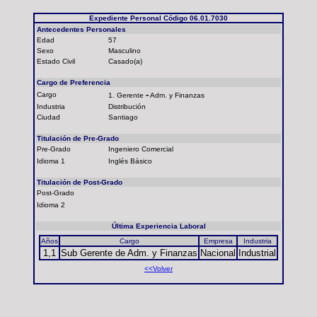
Expediente Personal Código 06.01.7030
Antecedentes Personales
Edad
57
Sexo
Masculino
Estado Civil
Casado(a)
Cargo de Preferencia
-
Cargo
1. Gerente
Adm. y Finanzas
Industria
Distribución
Ciudad
Santiago
Titulación de Pre-Grado
Pre-Grado
Ingeniero Comercial
Idioma 1
Inglés Básico
Titulación de Post-Grado
Post-Grado
Idioma 2
Última Experiencia Laboral
Años
Cargo
Empresa
Industria
1,1
Sub Gerente de Adm. y Finanzas
Nacional
Industrial
<<Volver