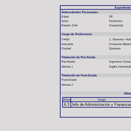
Expediente
Antecedentes Personales
Edad
56
Sexo
Femenino
Estado Civil
Casado(a)
Cargo de Preferencia
-
Cargo
1. Gerente
Adm
Industria
Consumo Masiv
Ciudad
Quintero
Titulación de Pre-Grado
Pre-Grado
Ingeniero Comer
Idioma 1
Inglés Intermed
Titulación de Post-Grado
Post-Grado
Idioma 2
Últi
Años
Cargo
6,3
Jefe de Administración y Fiananza