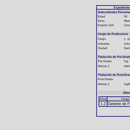
Expediente
Antecedentes Persona
Edad
56
Sexo
Masc
Estado Civil
Cas
Cargo de Preferencia
Cargo
1. 
Industria
Indus
Ciudad
Sant
Titulación de Pre-Grad
Pre-Grado
Ing. 
Idioma 1
Alem
Titulación de Post-Gra
Post-Grado
Idioma 2
Ingl
Últi
Años
Cargo
1,2
Gerente de F