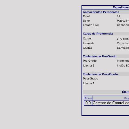
Expediente
Antecedentes Personales
Edad
62
Sexo
Masculin
Estado Civil
Casado(
Cargo de Preferencia
Cargo
1. Gere
Industria
Consumo
Ciudad
Santiago
Titulación de Pre-Grado
Pre-Grado
Ingenier
Idioma 1
Inglés B
Titulación de Post-Grado
Post-Grado
Idioma 2
Últi
Años
Car
0,9
Gerente de Control d