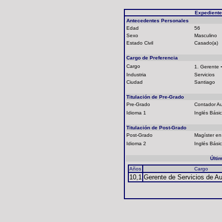
Expediente
Antecedentes Personales
Edad
56
Sexo
Masculino
Estado Civil
Casado(a)
Cargo de Preferencia
Cargo
1. Gerente
Industria
Servicios
Ciudad
Santiago
Titulación de Pre-Grado
Pre-Grado
Contador Au
Idioma 1
Inglés Bási
Titulación de Post-Grado
Post-Grado
Magíster en
Idioma 2
Inglés Bási
Últi
Años
Cargo
10,1
Gerente de Servicios de Au