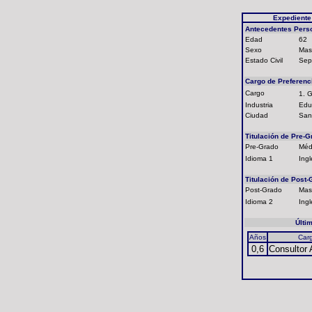
Expediente
Antecedentes Pers
Edad
62
Sexo
Mas
Estado Civil
Sep
Cargo de Preferenc
Cargo
1. 
Industria
Edu
Ciudad
San
Titulación de Pre-G
Pre-Grado
Médi
Idioma 1
Ingl
Titulación de Post-
Post-Grado
Mas
Idioma 2
Ingl
Últi
Años
Car
0,6
Consultor